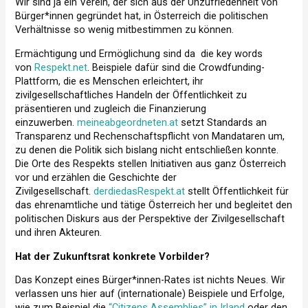
Wir sind ja ein Verein, der sich aus der Unzufriedenheit von
Bürger*innen gegründet hat, in Österreich die politischen
Verhältnisse so wenig mitbestimmen zu können.
Ermächtigung und Ermöglichung sind da die key words
von
Respekt.net
. Beispiele dafür sind die Crowdfunding-
Plattform, die es Menschen erleichtert, ihr
zivilgesellschaftliches Handeln der Öffentlichkeit zu
präsentieren und zugleich die Finanzierung
einzuwerben.
meineabgeordneten.at
setzt Standards an
Transparenz und Rechenschaftspflicht von Mandataren um,
zu denen die Politik sich bislang nicht entschließen konnte.
Die Orte des Respekts stellen Initiativen aus ganz Österreich
vor und erzählen die Geschichte der
Zivilgesellschaft.
derdiedasRespekt.at
stellt Öffentlichkeit für
das ehrenamtliche und tätige Österreich her und begleitet den
politischen Diskurs aus der Perspektive der Zivilgesellschaft
und ihren Akteuren.
Hat der Zukunftsrat konkrete Vorbilder?
Das Konzept eines Bürger*innen-Rates ist nichts Neues. Wir
verlassen uns hier auf (internationale) Beispiele und Erfolge,
wie zum Beispiel die
“Citizens Assemblies” in Irland
oder den