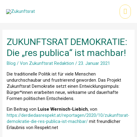
Zum
Inhalt
Hau
springen
ZUKUNFTSRAT DEMOKRATIE:
Die „res publica“ ist machbar!
Blog
/ Von
Zukunftsrat Redaktion
/
23. Januar 2021
Die traditionelle Politik ist für viele Menschen
undurchschaubar und frustrierend geworden. Das Projekt
Zukunftsrat Demokratie setzt einen Entwicklungsimpuls:
Bürger*innen erarbeiten neue, wirksame und dauerhafte
Formen politischen Entscheidens.
Ein Beitrag von
Luise Wernisch-Liebich
, von
https://derdiedasrespekt.at/reportagen/2020/10/zukunftsrat-
demokratie-die-res-publica-ist-machbar/
mit freundlicher
Erlaubnis von Respekt.net