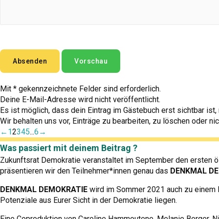
Mit * gekennzeichnete Felder sind erforderlich.
Deine E-Mail-Adresse wird nicht veröffentlicht.
Es ist möglich, dass dein Eintrag im Gästebuch erst sichtbar ist
Wir behalten uns vor, Einträge zu bearbeiten, zu löschen oder nic
Navigation
←
1
2
3
4
5
...
6
→
der
Was passiert mit deinem Beitrag ?
30 Einträge
Gästebuchliste
Wolfgang
schrieb am
2. August 2021
Zukunftsrat Demokratie veranstaltet im September den ersten ös
Demokratie ist für mich: alle Meinungen zuzulassen.
präsentieren wir den Teilnehmer*innen genau das
DENKMAL DE
Demokratie ist für mich: alle Meinungen zuzulassen....
Einklapp
DENKMAL DEMOKRATIE
wird im Sommer 2021 auch zu einem Bü
Diese
...
Potenziale aus Eurer Sicht in der Demokratie liegen.
Metabox
Ein-/ausblenden.
Permalink
Eine Coproduktion von Caroline Hammoutene, Melanie Berger, N