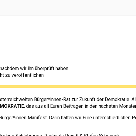
, nachdem wir ihn überprüft haben.
ht zu veröffentlichen.
terreichweiten Bürger*innen-Rat zur Zukunft der Demokratie. Al
MOKRATIE
, das aus all Euren Beiträgen in den nächsten Monate
en
rger*innen Manifest. Darin halten wir Eure unterschiedlichen P
ikolaus Schlebrügge, Raphaela Reindl & Stefan Schramek