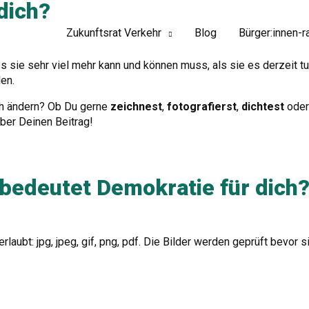
dich?
Zukunftsrat Verkehr
Blog
Bürger:innen-r
s sie sehr viel mehr kann und können muss, als sie es derzeit t
en.
ch ändern? Ob Du gerne
zeichnest
,
fotografierst
,
dichtest
ode
über Deinen Beitrag!
deutet Demokratie für dich
aubt: jpg, jpeg, gif, png, pdf. Die Bilder werden geprüft bevor s