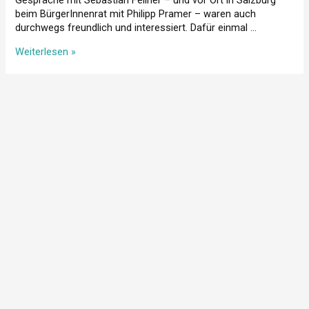
Gespräche mit Sebastian Fellner – und vor Ort in Salzburg
beim BürgerInnenrat mit Philipp Pramer – waren auch
durchwegs freundlich und interessiert. Dafür einmal …
Replik
Weiterlesen »
auf
den
Bericht
im
Standard
am
17.10.21